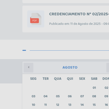
CREDENCIAMENTO N° 02/2025-
DIFERENTES GÊNEROS MUSICAI
PDF
Publicado em: 11 de Agosto de 2025 - 09
AGOSTO
SEG
TER
QUA
QUI
SEX
SAB
DO
01
02
03
04
05
06
07
08
09
10
11
12
13
14
15
16