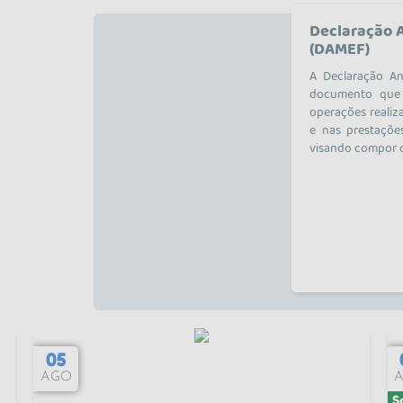
Declaração 
(DAMEF)
A Declaração A
documento que 
operações realiz
e nas prestaçõe
visando compor o 
05
AGO
S