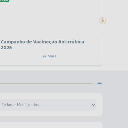
Campanha de Vacinação Antirrábica
A UBS
2025
NOVA!
Ler Mais