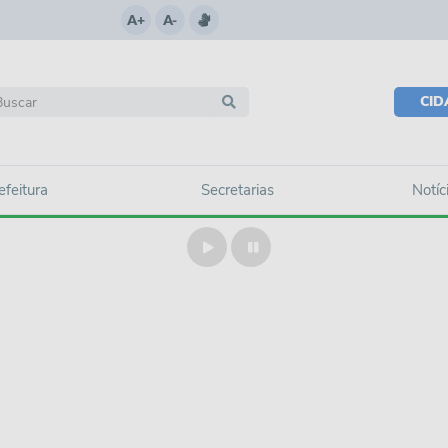
A+
A-
CI
efeitura
Secretarias
Notíc
Play
Pause