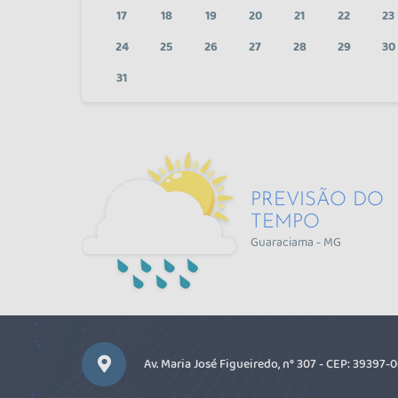
17
18
19
20
21
22
23
24
25
26
27
28
29
30
31
PREVISÃO DO
TEMPO
Guaraciama - MG
Av. Maria José Figueiredo, n° 307 - CEP: 39397-