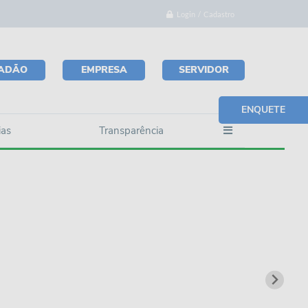
Login / Cadastro
DADÃO
EMPRESA
SERVIDOR
ENQUETE
ias
Transparência