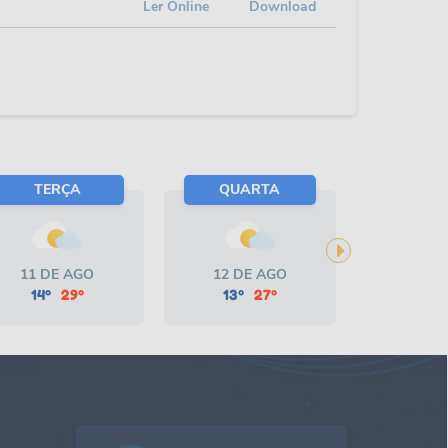
Ler Online
Download
TERÇA
QUARTA
QUI
11 DE AGO
12 DE AGO
13 DE
14º
29º
13º
27º
11º