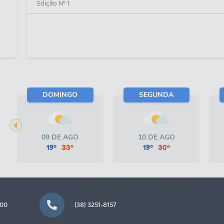
Edição Nº 1
DOMINGO
SEGUNDA
09 DE AGO
10 DE AGO
19º
33º
19º
30º
000
(38) 3251-8157