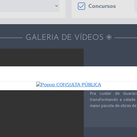
Concursos
GALERIA DE VÍDEOS
VEM AÍ A SEGUNDA
DE CALÇAMENTO E
DA C
Pra cuidar de Guarac
transformando a cidade 
maior pacote de obras de 